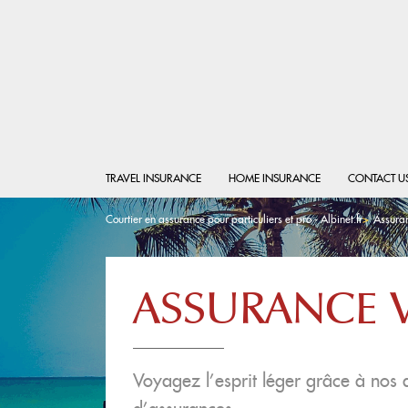
TRAVEL INSURANCE
HOME INSURANCE
CONTACT U
Courtier en assurance pour particuliers et pro - Albinet.fr
Assura
ASSURANCE 
Voyagez l’esprit léger grâce à nos d