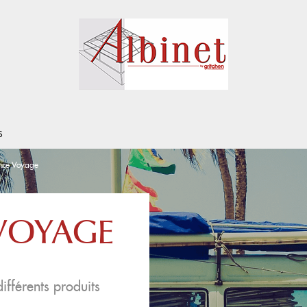
S
nce Voyage
VOYAGE
ifférents produits