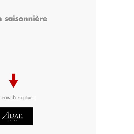
n saisonnière
)
ien est d'exception :