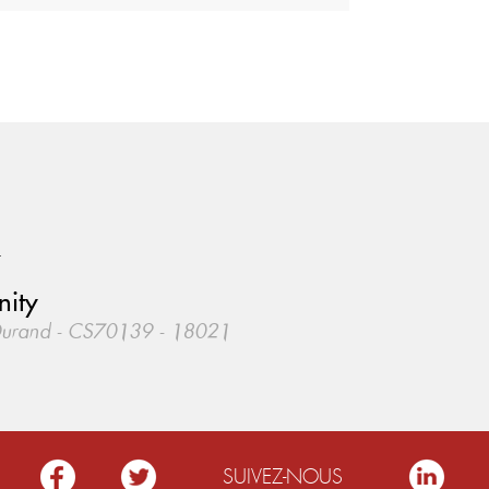
.
nity
Durand - CS70139 - 18021
SUIVEZ-NOUS