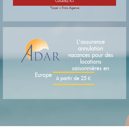
*Loyer + Frais Agence
L'assurance
annulation
vacances pour des
locations
saisonnières en
Europe
à partir de 25 €