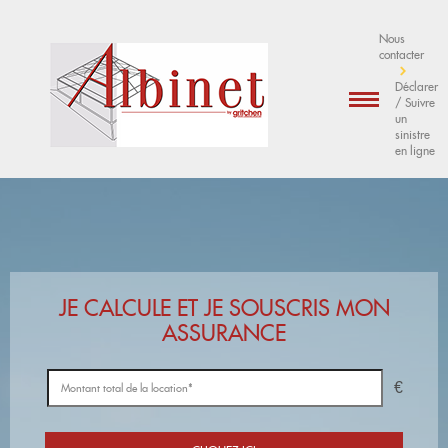
Nous
contacter
Déclarer
/ Suivre
un
sinistre
en ligne
JE CALCULE ET JE SOUSCRIS MON
ASSURANCE
€