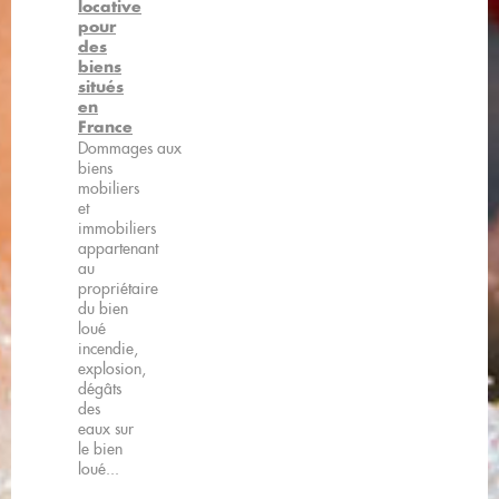
locative
pour
des
biens
situés
en
France
Dommages aux
biens
mobiliers
et
immobiliers
appartenant
au
propriétaire
du bien
loué
incendie,
explosion,
dégâts
des
eaux sur
le bien
loué...