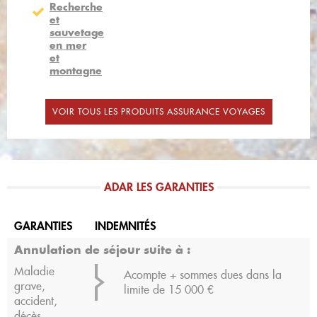
Recherche
et
sauvetage
en mer
et
montagne
VOIR TOUS LES PRODUITS ASSURANCE VOYAGES
ADAR LES GARANTIES
GARANTIES
INDEMNITÉS
Annulation de séjour suite à :
Maladie
Acompte + sommes dues dans la
grave,
limite de 15 000 €
accident,
décès,