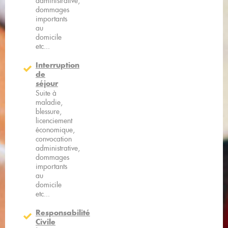
administrative,
dommages
importants
au
domicile
etc...
Interruption
de
séjour
Suite à
maladie,
blessure,
licenciement
économique,
convocation
administrative,
dommages
importants
au
domicile
etc...
Responsabilité
Civile