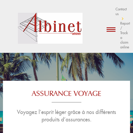
Contact
us
Report
/
Track
a
claim
online
ASSURANCE VOYAGE
Voyagez l’esprit léger grâce à nos différents
produits d’assurances.