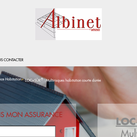
S CONTACTER
ce Habitation
®
LOC+SÛR
: Multirisques habitation courte durée
CRIS MON ASSURANCE
LO
Mul
€