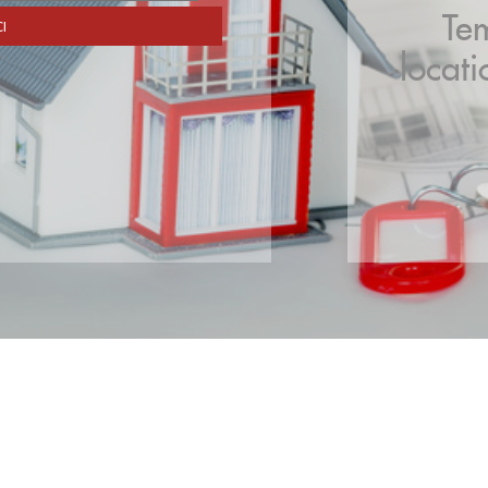
Te
locat