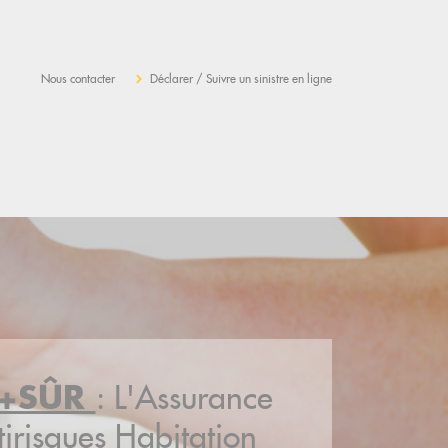
Nous contacter
Déclarer / Suivre un sinistre en ligne
: L'Assurance
C+SÛR
tirisques Habitation