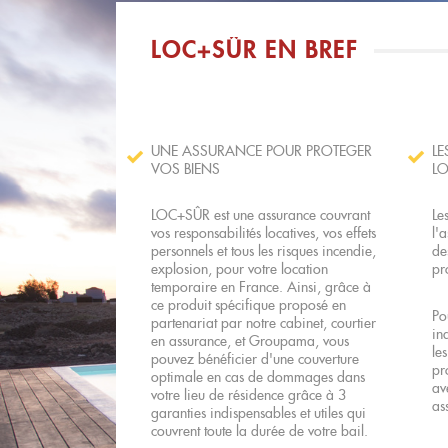
LOC+SÛR EN BREF
UNE ASSURANCE POUR PROTEGER
LE
VOS BIENS
L
LOC+SÛR est une assurance couvrant
Le
vos responsabilités locatives, vos effets
l'
personnels et tous les risques incendie,
de
explosion, pour votre location
pr
temporaire en France. Ainsi, grâce à
ce produit spécifique proposé en
Po
partenariat par notre cabinet, courtier
in
en assurance, et Groupama, vous
le
pouvez bénéficier d'une couverture
pr
optimale en cas de dommages dans
av
votre lieu de résidence grâce à 3
as
garanties indispensables et utiles qui
couvrent toute la durée de votre bail.