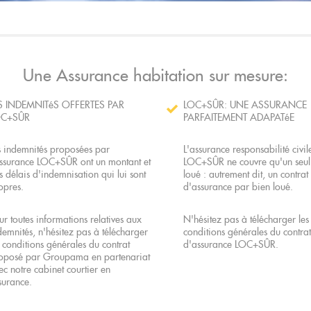
Une Assurance habitation sur mesure:
S INDEMNITéS OFFERTES PAR
LOC+SÛR: UNE ASSURANCE
OC+SÛR
PARFAITEMENT ADAPATéE
s indemnités proposées par
L'assurance responsabilité civil
assurance LOC+SÛR ont un montant et
LOC+SÛR ne couvre qu'un seul
s délais d'indemnisation qui lui sont
loué : autrement dit, un contrat
opres.
d'assurance par bien loué.
ur toutes informations relatives aux
N'hésitez pas à télécharger les
demnités, n'hésitez pas à télécharger
conditions générales du contrat
s conditions générales du contrat
d'assurance LOC+SÛR.
oposé par Groupama en partenariat
ec notre cabinet courtier en
surance.