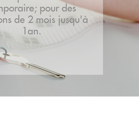
mporaire; pour des
ions de 2 mois jusqu'à
1an.