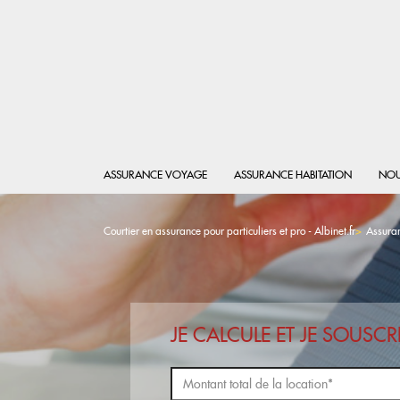
ASSURANCE VOYAGE
ASSURANCE HABITATION
NOU
Courtier en assurance pour particuliers et pro - Albinet.fr
Assuran
JE CALCULE ET JE SOUS