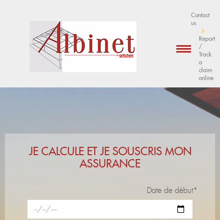
Contact
us
Report
/
Track
a
claim
online
JE CALCULE ET JE SOUSCRIS MON
ASSURANCE
Date de début*