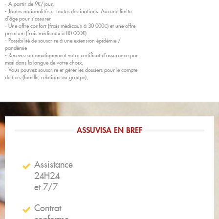
- A partir de 9€/jour,
- Toutes nationalités et toutes destinations. Aucune limite
d’âge pour s’assurer
- Une offre confort (frais médicaux à 30 000€) et une offre
premium (frais médicaux à 80 000€)
- Possibilité de souscrire à une extension épidémie /
pandémie
- Recevez automatiquement votre certificat d’assurance par
mail dans la langue de votre choix,
- Vous pouvez souscrire et gérer les dossiers pour le compte
de tiers (famille, relations ou groupe),
ASSUVISA EN BREF
Assistance
24H24
et 7/7​
Contrat