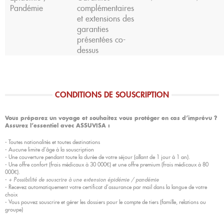
Pandémie
complémentaires
et extensions des
garanties
présentées co-
dessus
CONDITIONS DE SOUSCRIPTION
Vous préparez un voyage et souhaitez vous protéger en cas d’imprévu ?
Assurez l’essentiel avec ASSUVISA :
- Toutes nationalités et toutes destinations
- Aucune limite d’âge à la souscription​
- Une couverture pendant toute la durée de votre séjour (allant de 1 jour à 1 an).
- Une offre confort (frais médicaux à 30 000€) et une offre premium (frais médicaux à 80
000€).
-
+ Possibilité de souscrire à une extension épidémie / pandémie
- Recevez automatiquement votre certificat d’assurance par mail dans la langue de votre
choix
- Vous pouvez souscrire et gérer les dossiers pour le compte de tiers (famille, relations ou
groupe)