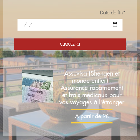
Date de fin*
Assuvisa (Shengen et
monde entier) :
Assurance rapatriement
et frais médicaux pour
vos voyages à l'étranger
A partir de 9€